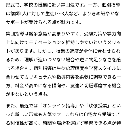
形式で、学校の授業に近い雰囲気です。一方、個別指導
塾の授業選びで迷ったときの判断ポイント
は講師1人に対して生徒1～3人など、よりきめ細やかな
子どもに合う塾の選び方を見極める方法
サポートが受けられる点が魅力です。
塾の授業内容と子どもの性格の相性を考え
集団指導は競争意識が高まりやすく、受験対策や学力向
る
上に向けてモチベーションを維持しやすいというメリッ
塾授業選びで大切な指導方針と学習環境の
トがあります。しかし、授業の進度が全体に合わせられ
見極め方
るため、理解が追いつかない場合や逆に物足りなさを感
塾の授業形式別に最適な選び方を実践する
じる場合も。個別指導は生徒の理解度や学習スタイルに
秘訣
合わせてカリキュラムや指導内容を柔軟に調整できる一
塾の授業で失敗しないための比較ポイント
方、料金が高めになる傾向や、友達と切磋琢磨する機会
塾授業の種類や雰囲気を体験して選ぶ方法
が少ないという点も。
学習スタイル別に最適な塾授業を探すポイント
また、最近では「オンライン指導」や「映像授業」とい
塾の授業形式と学習スタイル別の選び方ガ
った新しい形式も人気です。これらは自宅から受講でき
イド
る利便性が高く、時間や場所を選ばず学習できる点が特