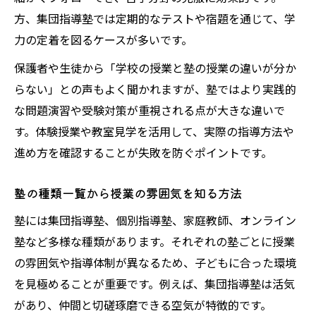
塾授業の活かし方を変えて成果を出すコツ
方、集団指導塾では定期的なテストや宿題を通じて、学
塾の授業が成績向上につながらない理由と
力の定着を図るケースが多いです。
改善策
保護者や生徒から「学校の授業と塾の授業の違いが分か
学校では得られない塾授業の魅力と伸びるコツ
らない」との声もよく聞かれますが、塾ではより実践的
塾の授業で得られる学校にない学習サポー
な問題演習や受験対策が重視される点が大きな違いで
ト
す。体験授業や教室見学を活用して、実際の指導方法や
塾授業が伸びる子に与える効果的な要素と
進め方を確認することが失敗を防ぐポイントです。
は
塾の授業で身につく思考力や自立学習の力
塾の種類一覧から授業の雰囲気を知る方法
塾授業の英語や専門科目指導の魅力に迫る
塾には集団指導塾、個別指導塾、家庭教師、オンライン
塾の授業で成績アップを実現する学習習慣
塾など多様な種類があります。それぞれの塾ごとに授業
の雰囲気や指導体制が異なるため、子どもに合った環境
を見極めることが重要です。例えば、集団指導塾は活気
があり、仲間と切磋琢磨できる空気が特徴的です。