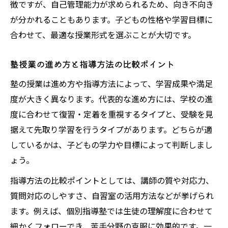
塾授業が子どもの勉強法に合うか見極める
徴ですが、自己管理能力が求められるため、向き不向き
方法
が分かれることもあります。子どもの性格や学習目標に
合わせて、最適な授業形式を選ぶことが大切です。
塾の授業内容と学習タイプ別おすすめポイ
ント
塾授業の進め方と指導方法の比較ポイント
塾授業の進め方が学習スタイルに合うか確
塾の授業は進め方や指導方法によって、学習成果や満足
認しよう
度が大きく異なります。代表的な進め方には、学校の進
塾授業の活用で成績を伸ばすための工夫と
度に合わせて復習・定着を重視するタイプと、受験を見
は
据えて先取り学習を行うタイプがあります。どちらが適
塾の授業が意味ないと感じる理由と対処策
しているかは、子どもの学力や目標によって判断しまし
塾の授業が意味ないと感じる主な原因を解
ょう。
説
指導方法の比較ポイントとしては、講師の質や対応力、
塾授業で効果を感じないときの見直しポイ
質問対応のしやすさ、自習室の活用方法などが挙げられ
ント
ます。例えば、個別指導塾では生徒の理解度に合わせて
塾の授業内容が合わない場合の対処方法
細かくフォローでき、苦手分野の克服に効果的です。一