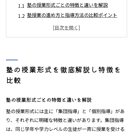
塾の授業形式ごとの特徴と違いを解説
塾授業の進め方と指導方法の比較ポイント
塾の種類一覧から授業の雰囲気を知る方法
塾授業はどんな感じか体験者の口コミで解
説
塾の授業選びに役立つメリットとデメリッ
ト
塾の授業形式を徹底解説し特徴を
集団塾と個別指導のメリットを知る
比較
塾の集団授業と個別指導の違いを比較
塾授業で伸びる子の特徴と学習スタイル分
塾の授業形式ごとの特徴と違いを解説
析
塾の授業形式には主に「集団指導」と「個別指導」があ
塾の授業形式が成績向上に与える影響とは
り、それぞれに明確な特徴と違いがあります。集団指導
塾の授業で得られる成長メリットを徹底解
は、同じ学年や学力レベルの生徒が一斉に授業を受ける
説