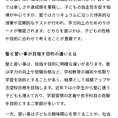
では楽しさや達成感を重視し、子どもの自主性を促す指
塾選びで確認すべき学習環境の要素
導が中心ですが、塾ではカリキュラムに沿った体系的な
習い事と塾の学習環境を比較する視点
授業や定期的なテストが行われ、学力向上のためのサポ
塾の講師やサポート体制のチェック方法
ートが徹底されます。どちらを選ぶかは、子どもの性格
子どもに合った塾の雰囲気を見極める
や目的に合わせて考えることが重要です。
習い事と塾の通いやすさを重視する理由
塾を始めるタイミングの目安と考え方
塾と習い事が目指す目的の違いとは
塾を始める最適なタイミングを考察
塾と習い事は、目指す目的に明確な違いがあります。塾
習い事から塾へ切り替える時期の判断軸
は学力の向上や受験合格など、学校教育の補完や先取り
学習を目的とすることが多く、結果として成績アップや
塾講師が見る子どもの伸びる特徴とは
志望校合格を目指します。近年では小学生から塾に通う
塾に通う年齢や学年の目安を知ろう
子どもも増えており、学習習慣の定着や苦手科目の克服
習い事と塾で迷った場合の選択基準
を目的とするご家庭が多いです。
習い事や塾の最新動向を調査データから解説
一方、習い事は子どもの興味関心を育てることや、社会
ベネッセ調査で見る塾と習い事の人気傾向