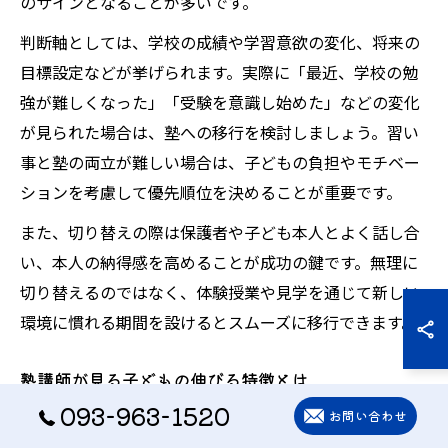
のサインとなることが多いです。
判断軸としては、学校の成績や学習意欲の変化、将来の
目標設定などが挙げられます。実際に「最近、学校の勉
強が難しくなった」「受験を意識し始めた」などの変化
が見られた場合は、塾への移行を検討しましょう。習い
事と塾の両立が難しい場合は、子どもの負担やモチベー
ションを考慮して優先順位を決めることが重要です。
また、切り替えの際は保護者や子ども本人とよく話し合
い、本人の納得感を高めることが成功の鍵です。無理に
切り替えるのではなく、体験授業や見学を通じて新しい
環境に慣れる期間を設けるとスムーズに移行できます。
塾講師が見る子どもの伸びる特徴とは
093-963-1520
お問い合わせ
塾講師が注目する「伸びる子ども」の特徴にはいくつか