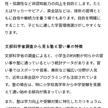
性・協調性など非認知能力の向上を目的とします。たと
文部科学省データから習い事と塾の割合を
えばサッカーやピアノ、英会話などは、技術の習得とと
分析
もに自信や継続力を養う場でもあります。目的を明確に
小学生に多い習い事と塾の選び方の変化
することで、子どもに適した学習環境選びがしやすくな
最新統計で分かる習い事と塾の今
ります。
習い事や塾を選ぶ家庭の傾向を読み解く
文部科学省調査から見る塾と習い事の特徴
文部科学省の調査によると、小学生の約6割が何らかの習
い事や塾に通っているという統計データがあります。習
い事ではスポーツや音楽、美術など幅広い分野が人気
で、近年は英会話やプログラミングも注目されていま
す。塾の場合は、特に小学校高学年から中学受験を見据
えて通い始める傾向が強まっています。
また、塾は学力向上や受験対策に特化したカリキュラム