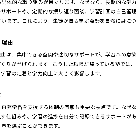
る具体的な取り組みが目立ちます。なぜなら、長期的な学
塾を活用した多様な学習サポートの特徴
のサポートや、定期的な振り返り面談、学習計画の自己管
塾の工夫で子どもの学びが変わるポイント
ています。これにより、生徒が自ら学ぶ姿勢を自然に身に
塾選びで重視したい学習サポートの視点
塾を通じた自発学習実践のポイント
る理由
塾での自発学習成功の秘訣を解説
理由は、集中できる空間や適切なサポートが、学習への意
塾指導が自発学習力を引き出す仕組み
づくりが挙げられます。こうした環境が整っている塾では
塾活用で成果を出す学習法の工夫
発学習の定着と学力向上に大きく影響します。
塾のサポート体制が学びを深める理由
塾で自発学習力を高める日々の取組み
点
塾と連携した自発学習の進め方のコツ
、自発学習を支援する体制の有無も重要な視点です。なぜ
これからの学力向上に必要な塾の役割
促す仕組みや、学習の進捗を自分で記録できるサポートが
塾が果たすべき未来志向の学力支援とは
う塾を選ぶことができます。
自発学習支援が塾の新たな役割となる理由