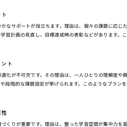
塾活用で将来に必要な学力を育てる方法
ート
塾が支える自発的な学びの重要性を解説
やかなサポートが役立ちます。理由は、個々の課題に応じ
塾で始める持続可能な学習スタイルとは
や学習計画の見直し、目標達成時の表彰などがあります。
塾選びが子どもの未来を支えるポイント
塾を通じて広がる自発学習の可能性
イント
最適化が不可欠です。その理由は、一人ひとりの理解度や
ムや段階的な課題設定が挙げられます。このようなプラン
要性
境づくりが重要です。理由は、整った学習空間が集中力を