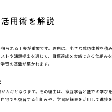
塾の個別対応が学力向上に与える効果
塾選びで注目したいこれからの支援体制
塾活用術を解説
塾のサポートが学習成果に直結する仕組み
自発学習を促進する塾の取り組みを紹介
自発学習が定着する環境づくりのコツ
塾が実践する自発学習定着の工夫とは
を得られる工夫が重要です。理由は、小さな成功体験を積
テストや課題提出を通じて、目標達成を実感できる仕組み
塾と家庭で連携した学習環境の作り方
発学習の基盤が築かれます。
塾の指導で自発学習が習慣化する理由
塾を活用した学習環境づくりの実践例
訣
塾選びから始める自発学習の土台作り
塾のサポートで自発学習が続く秘訣
法がカギとなります。その理由は、家庭学習と塾での学び
自宅でも復習する仕組みや、学習記録表を活用して進捗を
未来につながる学びを塾で始めよう
塾で培う自発学習力が未来を切り拓く理由