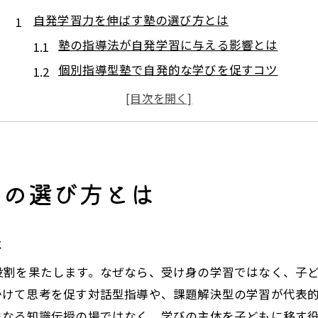
自発学習力を伸ばす塾の選び方とは
塾の指導法が自発学習に与える影響とは
個別指導型塾で自発的な学びを促すコツ
塾選びは学習ニーズに合わせて検討しよう
評判の高い塾が重視する自発学習支援例
塾の学習環境が子どもの成長を左右する理由
塾選びで見落としがちな自発学習の視点
塾の選び方とは
学習意欲を引き出す塾活用術を解説
塾で学習意欲を高める工夫と実践方法
は
塾活用で自発学習習慣を身につける秘訣
モチベーション維持に役立つ塾のサポート
役割を果たします。なぜなら、受け身の学習ではなく、子
塾の学習プランで意欲向上を目指すポイント
かけて思考を促す対話型指導や、課題解決型の学習が代表
単なる知識伝授の場ではなく、学びの主体を子どもに移す