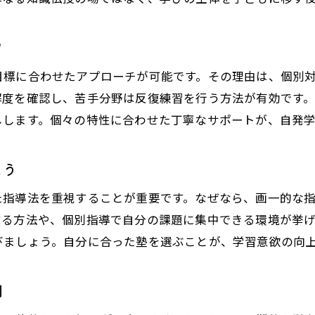
自発学習を助ける塾の環境づくりの重要性
塾を活かして自ら学ぶ力を強化する方法
ツ
子どもの成長を促す自発学習の秘訣
塾がサポートする自発学習の実践例紹介
目標に合わせたアプローチが可能です。その理由は、個別
解度を確認し、苦手分野は反復練習を行う方法が有効です
家庭と塾が連携する学習環境の整え方
しします。個々の特性に合わせた丁寧なサポートが、自発
塾で身につく自己管理力の育て方とは
自発学習習慣を塾で養う具体的な方法
よう
塾指導で子どもの学力が伸びる理由
塾と家庭で使える自発学習サポート術
た指導法を重視することが重要です。なぜなら、画一的な
する方法や、個別指導で自分の課題に集中できる環境が挙
小倉南区で注目の学習サポート法
びましょう。自分に合った塾を選ぶことが、学習意欲の向
塾が導入する最新の学習サポート事例
地域で評判の塾が実践する支援法とは
例
塾主導の学習支援が注目される理由