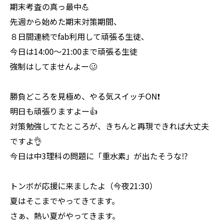
期末考査の真っ最中💪
先週から始めた期末対策期間、
８日間連続でfab利用して頑張る生徒、
今日は14:00〜21:00まで頑張る生徒
強制はしてませんよー🥴
勝負どころを見極め、やる気スイッチON❗️
明日も頑張りますよー👍
対策勉強してたところが、きちんと再現できれば大丈夫
ですよ👌
今日は中3理科の問題に「重水素」が出たそうな⁉️
トンボが応援に来ましたよ（今夜21:30）
夏はそこまでやってきてます。
さぁ、熱い夏がやってきます。